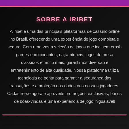
SOBRE A
IRIBET
A iribet é uma das principais plataformas de cassino online
no Brasil, oferecendo uma experiência de jogo completa e
segura. Com uma vasta seleção de jogos que incluem crash
games emocionantes, caça-níqueis, jogos de mesa
clássicos e muito mais, garantimos diversão e
entretenimento de alta qualidade. Nossa plataforma utiliza
tecnologia de ponta para garantir a segurança das
transações e a proteção dos dados dos nossos jogadores.
Cadastre-se agora e aproveite promoções exclusivas, bônus
de boas-vindas e uma experiência de jogo inigualável!