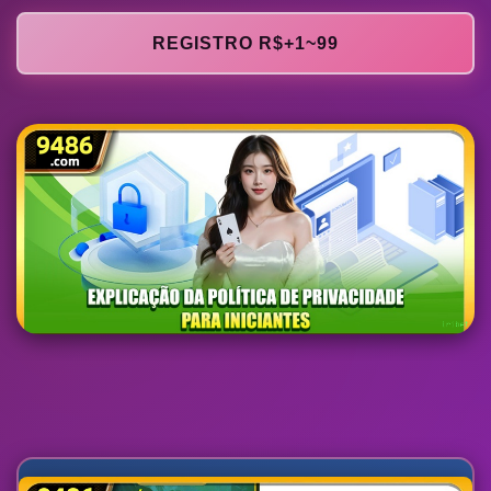
REGISTRO R$+1~99